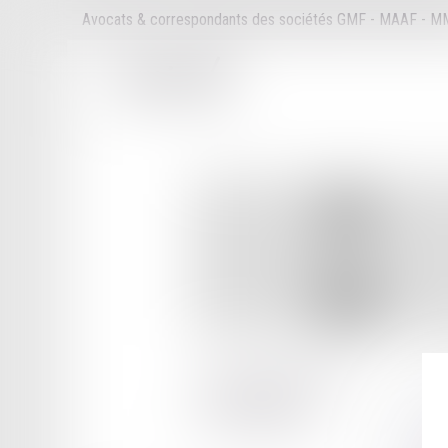
Avocats & correspondants des sociétés GMF - MAAF - 
1 BOULEVARD GAMBETTA
11100 NARBONNE
Tél :
04 68 65 30 30