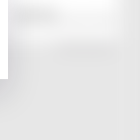
amicale AA -COvea
11 Place des Cinq Martyrs du Lycée Buffon, 75014 PARIS
Tél :
SEPTEO DIGITAL & SERVICES © 2025