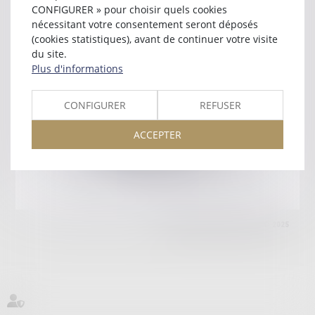
69006 LYON
CONFIGURER » pour choisir quels cookies
Tél :
04 81 91 58 10
nécessitant votre consentement seront déposés
(cookies statistiques), avant de continuer votre visite
Retour
du site.
Plus d'informations
Honoraires
Mentions légales
Plan du site
CONFIGURER
REFUSER
ACCEPTER
amicale AA -COvea
11 Place des Cinq Martyrs du Lycée Buffon, 75014 PARIS
Tél :
SEPTEO DIGITAL & SERVICES © 2025