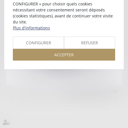
55101 VERDUN
CONFIGURER » pour choisir quels cookies
Tél :
03 29 86 04 64
nécessitant votre consentement seront déposés
(cookies statistiques), avant de continuer votre visite
Retour
du site.
Plus d'informations
Honoraires
Mentions légales
Plan du site
CONFIGURER
REFUSER
ACCEPTER
amicale AA -COvea
11 Place des Cinq Martyrs du Lycée Buffon, 75014 PARIS
Tél :
SEPTEO DIGITAL & SERVICES © 2025