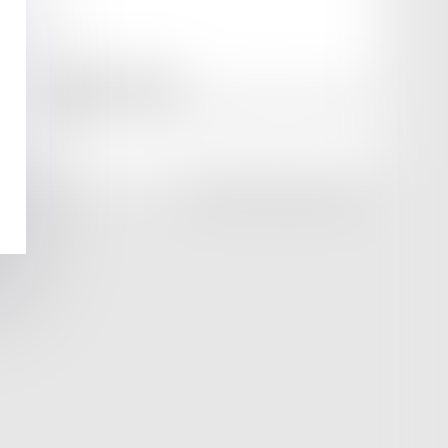
amicale AA -COvea
11 Place des Cinq Martyrs du Lycée Buffon, 75014 PARIS
Tél :
SEPTEO DIGITAL & SERVICES © 2025