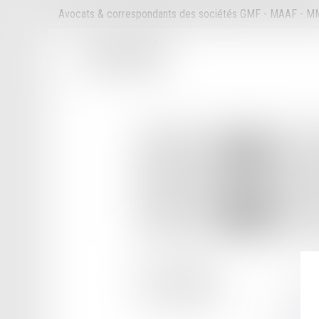
Avocats & correspondants des sociétés GMF - MAAF - 
6 PLACE AU BOIS
57100 THIONVILLE
Tél :
03 82 53 50 15