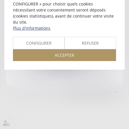
13631 ARLES CEDEX
CONFIGURER » pour choisir quels cookies
Tél :
04 90 93 82 36
nécessitant votre consentement seront déposés
(cookies statistiques), avant de continuer votre visite
Retour
du site.
Plus d'informations
Honoraires
Mentions légales
Plan du site
CONFIGURER
REFUSER
ACCEPTER
amicale AA -COvea
11 Place des Cinq Martyrs du Lycée Buffon, 75014 PARIS
Tél :
SEPTEO DIGITAL & SERVICES © 2025