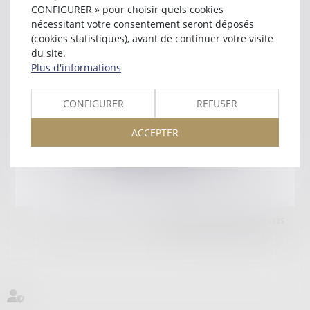
56000 VANNES
CONFIGURER » pour choisir quels cookies
Tél :
02 97 69 00 00
nécessitant votre consentement seront déposés
(cookies statistiques), avant de continuer votre visite
Retour
du site.
Plus d'informations
Honoraires
Mentions légales
Plan du site
CONFIGURER
REFUSER
ACCEPTER
amicale AA -COvea
11 Place des Cinq Martyrs du Lycée Buffon, 75014 PARIS
Tél :
SEPTEO DIGITAL & SERVICES © 2025