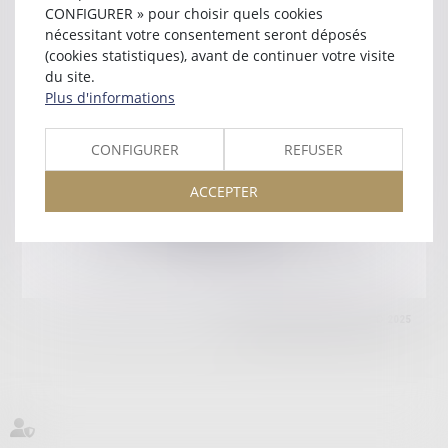
32000 AUCH
CONFIGURER » pour choisir quels cookies
Tél :
05 62 05 10 30
nécessitant votre consentement seront déposés
(cookies statistiques), avant de continuer votre visite
Retour
du site.
Plus d'informations
Honoraires
Mentions légales
Plan du site
CONFIGURER
REFUSER
ACCEPTER
amicale AA -COvea
11 Place des Cinq Martyrs du Lycée Buffon, 75014 PARIS
Tél :
SEPTEO DIGITAL & SERVICES © 2025