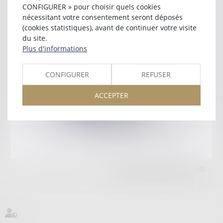
IMMEUBLE LE MERIDIEN
CONFIGURER » pour choisir quels cookies
73000 CHAMBERY
nécessitant votre consentement seront déposés
Tél :
04 79 33 72 45
(cookies statistiques), avant de continuer votre visite
du site.
Retour
Plus d'informations
CONFIGURER
REFUSER
Honoraires
Mentions légales
Plan du site
ACCEPTER
amicale AA -COvea
11 Place des Cinq Martyrs du Lycée Buffon, 75014 PARIS
Tél :
SEPTEO DIGITAL & SERVICES © 2025