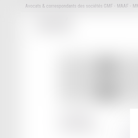
Avocats & correspondants des sociétés GMF - MAAF - 
67 RUE BRETEUIL
13006 MARSEILLE
Tél :
04 91 33 05 99