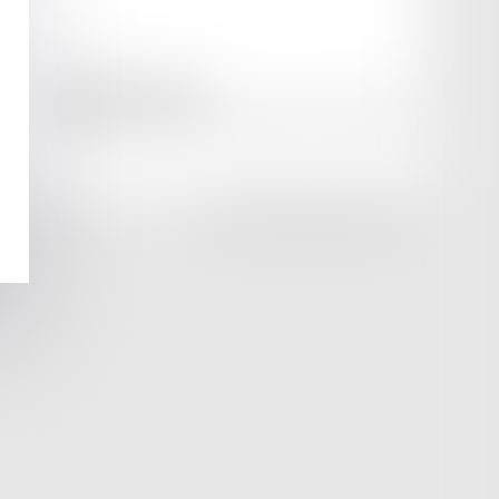
amicale AA -COvea
11 Place des Cinq Martyrs du Lycée Buffon, 75014 PARIS
Tél :
SEPTEO DIGITAL & SERVICES © 2025