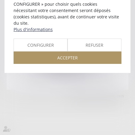
71100 CHALON SUR SAONE
CONFIGURER » pour choisir quels cookies
Tél :
03 85 48 73 00
nécessitant votre consentement seront déposés
(cookies statistiques), avant de continuer votre visite
Retour
du site.
Plus d'informations
Honoraires
Mentions légales
Plan du site
CONFIGURER
REFUSER
ACCEPTER
amicale AA -COvea
11 Place des Cinq Martyrs du Lycée Buffon, 75014 PARIS
Tél :
SEPTEO DIGITAL & SERVICES © 2025