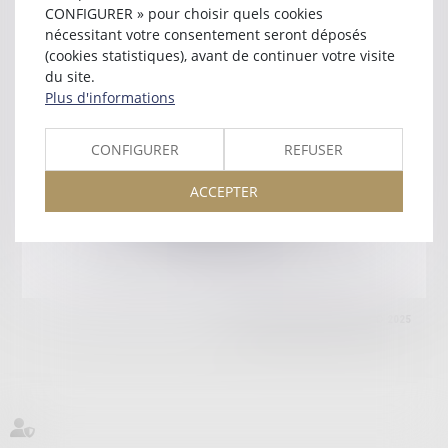
68000 COLMAR
CONFIGURER » pour choisir quels cookies
Tél :
03 89 20 22 55
nécessitant votre consentement seront déposés
(cookies statistiques), avant de continuer votre visite
Retour
du site.
Plus d'informations
Honoraires
Mentions légales
Plan du site
CONFIGURER
REFUSER
ACCEPTER
amicale AA -COvea
11 Place des Cinq Martyrs du Lycée Buffon, 75014 PARIS
Tél :
SEPTEO DIGITAL & SERVICES © 2025