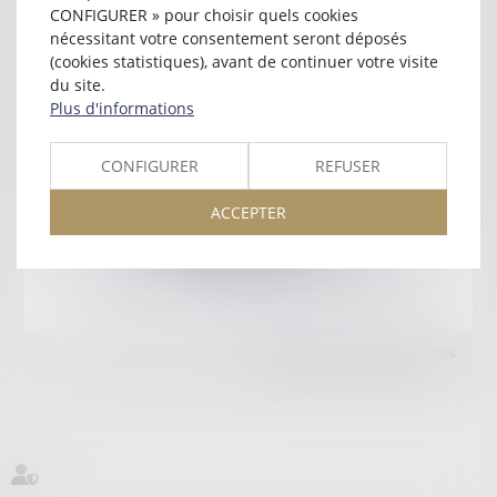
51000 CHALONS EN CHAMPAGNE
CONFIGURER » pour choisir quels cookies
Tél :
09 65 21 44 78
nécessitant votre consentement seront déposés
(cookies statistiques), avant de continuer votre visite
Retour
du site.
Plus d'informations
Honoraires
Mentions légales
Plan du site
CONFIGURER
REFUSER
ACCEPTER
amicale AA -COvea
11 Place des Cinq Martyrs du Lycée Buffon, 75014 PARIS
Tél :
SEPTEO DIGITAL & SERVICES © 2025