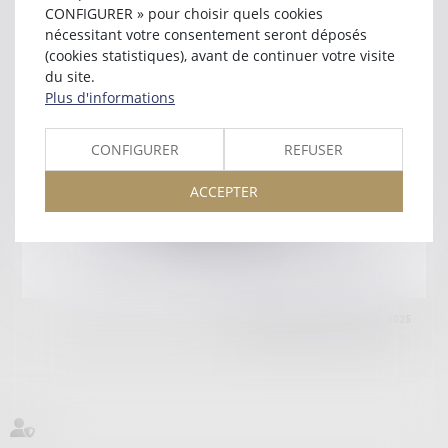
33000 BORDEAUX
CONFIGURER » pour choisir quels cookies
Tél :
05 56 44 23 50
nécessitant votre consentement seront déposés
(cookies statistiques), avant de continuer votre visite
Retour
du site.
Plus d'informations
Honoraires
Mentions légales
Plan du site
CONFIGURER
REFUSER
ACCEPTER
amicale AA -COvea
11 Place des Cinq Martyrs du Lycée Buffon, 75014 PARIS
Tél :
SEPTEO DIGITAL & SERVICES © 2025