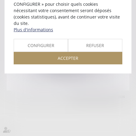
75017 PARIS
CONFIGURER » pour choisir quels cookies
Tél :
01 45 53 20 70
nécessitant votre consentement seront déposés
(cookies statistiques), avant de continuer votre visite
Retour
du site.
Plus d'informations
Honoraires
Mentions légales
Plan du site
CONFIGURER
REFUSER
ACCEPTER
amicale AA -COvea
11 Place des Cinq Martyrs du Lycée Buffon, 75014 PARIS
Tél :
SEPTEO DIGITAL & SERVICES © 2025