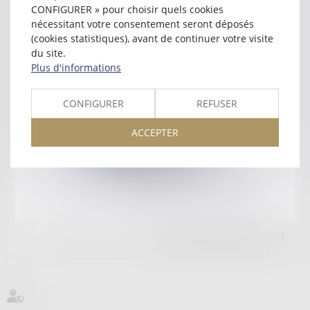
850 RUE ETIENNE LENOIR
CONFIGURER » pour choisir quels cookies
30023 NIMES
nécessitant votre consentement seront déposés
Tél :
04 66 29 69 00
(cookies statistiques), avant de continuer votre visite
du site.
Retour
Plus d'informations
CONFIGURER
REFUSER
Honoraires
Mentions légales
Plan du site
ACCEPTER
amicale AA -COvea
11 Place des Cinq Martyrs du Lycée Buffon, 75014 PARIS
Tél :
SEPTEO DIGITAL & SERVICES © 2025