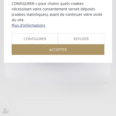
61200 ARGENTAN
CONFIGURER » pour choisir quels cookies
Tél :
02 33 67 81 20
nécessitant votre consentement seront déposés
(cookies statistiques), avant de continuer votre visite
Retour
du site.
Plus d'informations
Honoraires
Mentions légales
Plan du site
CONFIGURER
REFUSER
ACCEPTER
amicale AA -COvea
11 Place des Cinq Martyrs du Lycée Buffon, 75014 PARIS
Tél :
SEPTEO DIGITAL & SERVICES © 2025