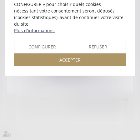
90000 BELFORT
CONFIGURER » pour choisir quels cookies
Tél :
03 84 90 12 90
nécessitant votre consentement seront déposés
(cookies statistiques), avant de continuer votre visite
Retour
du site.
Plus d'informations
Honoraires
Mentions légales
Plan du site
CONFIGURER
REFUSER
ACCEPTER
amicale AA -COvea
11 Place des Cinq Martyrs du Lycée Buffon, 75014 PARIS
Tél :
SEPTEO DIGITAL & SERVICES © 2025