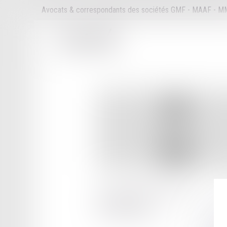
Avocats & correspondants des sociétés GMF - MAAF - 
4 ALL A LOUIS JOBBE DUVAL
35000 RENNES
Tél :
02 99 78 21 93