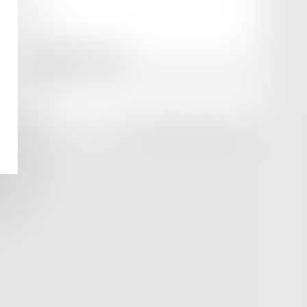
amicale AA -COvea
11 Place des Cinq Martyrs du Lycée Buffon, 75014 PARIS
Tél :
SEPTEO DIGITAL & SERVICES © 2025