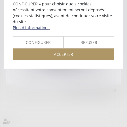
75017 PARIS
CONFIGURER » pour choisir quels cookies
Tél :
01 44 29 99 20
nécessitant votre consentement seront déposés
(cookies statistiques), avant de continuer votre visite
Retour
du site.
Plus d'informations
Honoraires
Mentions légales
Plan du site
CONFIGURER
REFUSER
ACCEPTER
amicale AA -COvea
11 Place des Cinq Martyrs du Lycée Buffon, 75014 PARIS
Tél :
SEPTEO DIGITAL & SERVICES © 2025