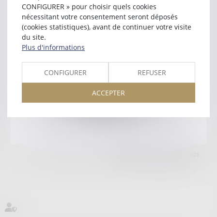
75008 PARIS
CONFIGURER » pour choisir quels cookies
Tél :
01 40 20 10 10
nécessitant votre consentement seront déposés
(cookies statistiques), avant de continuer votre visite
Retour
du site.
Plus d'informations
Honoraires
Mentions légales
Plan du site
CONFIGURER
REFUSER
ACCEPTER
amicale AA -COvea
11 Place des Cinq Martyrs du Lycée Buffon, 75014 PARIS
Tél :
SEPTEO DIGITAL & SERVICES © 2025