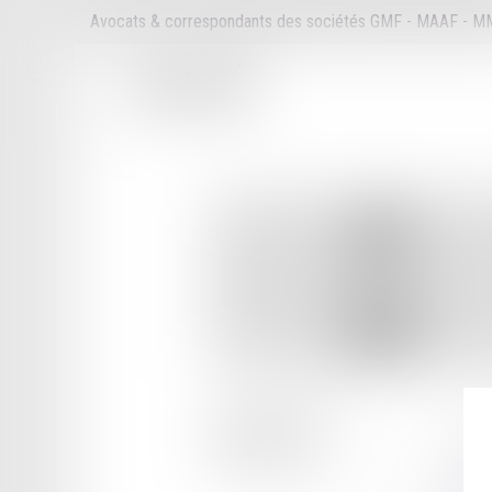
Avocats & correspondants des sociétés GMF - MAAF - 
45 RUE GAMBETTA
32007 AUCH
Tél :
05 62 05 32 77