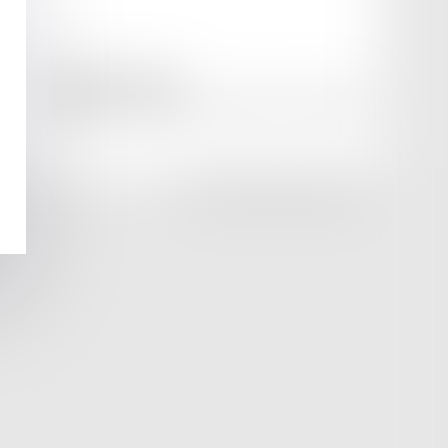
amicale AA -COvea
11 Place des Cinq Martyrs du Lycée Buffon, 75014 PARIS
Tél :
SEPTEO DIGITAL & SERVICES © 2025