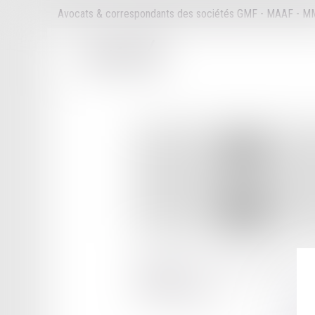
Avocats & correspondants des sociétés GMF - MAAF - 
968 AVENUE DU GENERAL LECLERC
47000 AGEN
Tél :
05 53 48 08 08