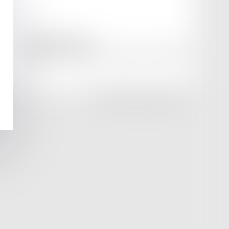
amicale AA -COvea
11 Place des Cinq Martyrs du Lycée Buffon, 75014 PARIS
Tél :
SEPTEO DIGITAL & SERVICES © 2025