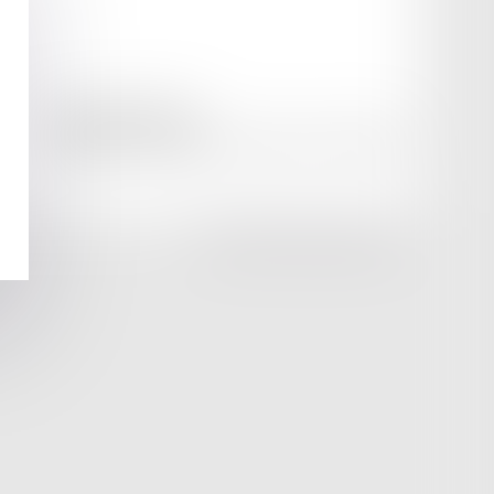
amicale AA -COvea
11 Place des Cinq Martyrs du Lycée Buffon, 75014 PARIS
Tél :
SEPTEO DIGITAL & SERVICES © 2025