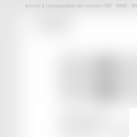
Avocats & correspondants des sociétés GMF - MAAF - 
13 RUE GENERAL LECLERC
ESPACE SAINTE MARIE
71108 CHALON SUR SAONE CEDEX