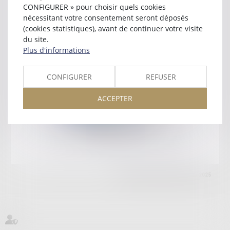
CENTRE D AFFAIRES
CONFIGURER » pour choisir quels cookies
85180 LES SABLES D OLONNE
nécessitant votre consentement seront déposés
Tél :
02 51 04 79 57
(cookies statistiques), avant de continuer votre visite
du site.
Retour
Plus d'informations
CONFIGURER
REFUSER
Honoraires
Mentions légales
Plan du site
ACCEPTER
amicale AA -COvea
11 Place des Cinq Martyrs du Lycée Buffon, 75014 PARIS
Tél :
SEPTEO DIGITAL & SERVICES © 2025