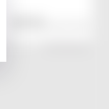
amicale AA -COvea
11 Place des Cinq Martyrs du Lycée Buffon, 75014 PARIS
Tél :
SEPTEO DIGITAL & SERVICES © 2025