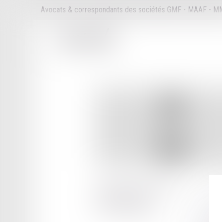
Avocats & correspondants des sociétés GMF - MAAF - 
10 RUE DES TEINTURIERS
60000 BEAUVAIS
Tél :
03 44 06 08 40