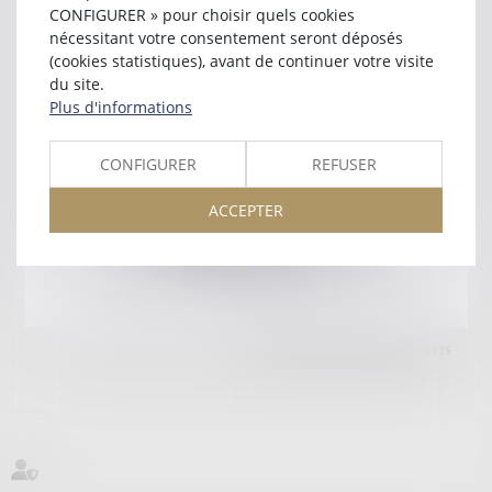
49104 ANGERS
CONFIGURER » pour choisir quels cookies
Tél :
02 41 25 32 60
nécessitant votre consentement seront déposés
(cookies statistiques), avant de continuer votre visite
Retour
du site.
Plus d'informations
Honoraires
Mentions légales
Plan du site
CONFIGURER
REFUSER
ACCEPTER
amicale AA -COvea
11 Place des Cinq Martyrs du Lycée Buffon, 75014 PARIS
Tél :
SEPTEO DIGITAL & SERVICES © 2025