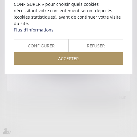
74100 ANNEMASSE
CONFIGURER » pour choisir quels cookies
Tél :
04 50 92 75 42
nécessitant votre consentement seront déposés
(cookies statistiques), avant de continuer votre visite
Retour
du site.
Plus d'informations
Honoraires
Mentions légales
Plan du site
CONFIGURER
REFUSER
ACCEPTER
amicale AA -COvea
11 Place des Cinq Martyrs du Lycée Buffon, 75014 PARIS
Tél :
SEPTEO DIGITAL & SERVICES © 2025