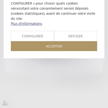
67000 STRASBOURG
CONFIGURER » pour choisir quels cookies
Tél :
09 84 54 48 33
nécessitant votre consentement seront déposés
(cookies statistiques), avant de continuer votre visite
Retour
du site.
Plus d'informations
Honoraires
Mentions légales
Plan du site
CONFIGURER
REFUSER
ACCEPTER
amicale AA -COvea
11 Place des Cinq Martyrs du Lycée Buffon, 75014 PARIS
Tél :
SEPTEO DIGITAL & SERVICES © 2025