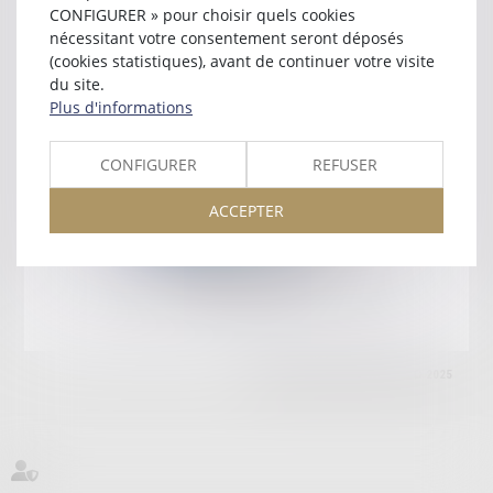
HOTEL DE PIOLENC
CONFIGURER » pour choisir quels cookies
13100 AIX EN PROVENCE
nécessitant votre consentement seront déposés
Tél :
04 42 38 23 91
(cookies statistiques), avant de continuer votre visite
du site.
Retour
Plus d'informations
CONFIGURER
REFUSER
Honoraires
Mentions légales
Plan du site
ACCEPTER
amicale AA -COvea
11 Place des Cinq Martyrs du Lycée Buffon, 75014 PARIS
Tél :
SEPTEO DIGITAL & SERVICES © 2025