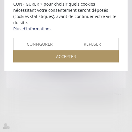
66005 PERPIGNAN
CONFIGURER » pour choisir quels cookies
Tél :
04 68 51 22 29
nécessitant votre consentement seront déposés
(cookies statistiques), avant de continuer votre visite
Retour
du site.
Plus d'informations
Honoraires
Mentions légales
Plan du site
CONFIGURER
REFUSER
ACCEPTER
amicale AA -COvea
11 Place des Cinq Martyrs du Lycée Buffon, 75014 PARIS
Tél :
SEPTEO DIGITAL & SERVICES © 2025