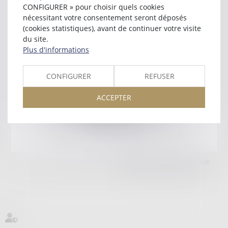
20000 AJACCIO
CONFIGURER » pour choisir quels cookies
Tél :
04 95 23 12 80
nécessitant votre consentement seront déposés
(cookies statistiques), avant de continuer votre visite
Retour
du site.
Plus d'informations
Honoraires
Mentions légales
Plan du site
CONFIGURER
REFUSER
ACCEPTER
amicale AA -COvea
11 Place des Cinq Martyrs du Lycée Buffon, 75014 PARIS
Tél :
SEPTEO DIGITAL & SERVICES © 2025