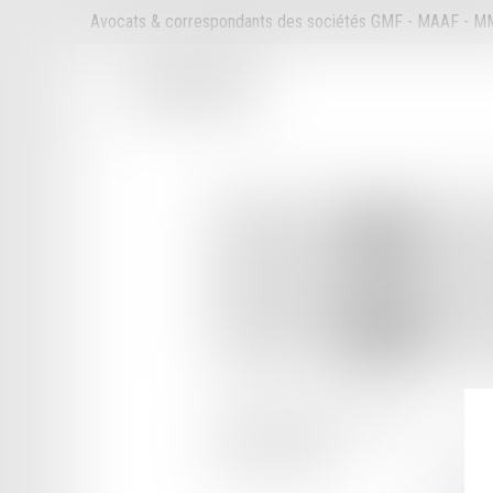
Avocats & correspondants des sociétés GMF - MAAF - 
17 RUE DE LA BRETONNERIE
45000 ORLEANS
Tél :
02 38 53 88 17