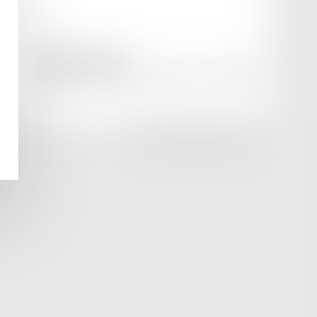
amicale AA -COvea
11 Place des Cinq Martyrs du Lycée Buffon, 75014 PARIS
Tél :
SEPTEO DIGITAL & SERVICES © 2025