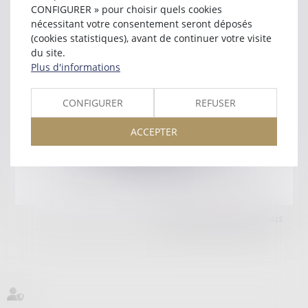
71100 CHALON SUR SAONE
CONFIGURER » pour choisir quels cookies
Tél :
03 85 44 81 98
nécessitant votre consentement seront déposés
(cookies statistiques), avant de continuer votre visite
Retour
du site.
Plus d'informations
Honoraires
Mentions légales
Plan du site
CONFIGURER
REFUSER
ACCEPTER
amicale AA -COvea
11 Place des Cinq Martyrs du Lycée Buffon, 75014 PARIS
Tél :
SEPTEO DIGITAL & SERVICES © 2025