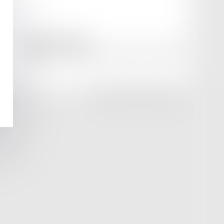
amicale AA -COvea
11 Place des Cinq Martyrs du Lycée Buffon, 75014 PARIS
Tél :
SEPTEO DIGITAL & SERVICES © 2025