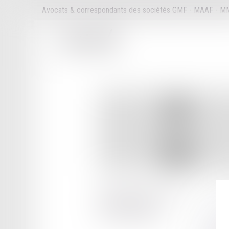
Avocats & correspondants des sociétés GMF - MAAF - 
8 RUE PAUL LOUIS LANDE
33000 BORDEAUX
Tél :
05 56 44 23 50