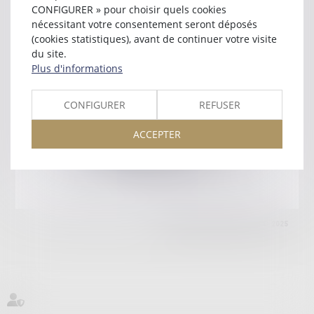
29000 QUIMPER
CONFIGURER » pour choisir quels cookies
Tél :
02 98 64 62 52
nécessitant votre consentement seront déposés
(cookies statistiques), avant de continuer votre visite
Retour
du site.
Plus d'informations
Honoraires
Mentions légales
Plan du site
CONFIGURER
REFUSER
ACCEPTER
amicale AA -COvea
11 Place des Cinq Martyrs du Lycée Buffon, 75014 PARIS
Tél :
SEPTEO DIGITAL & SERVICES © 2025