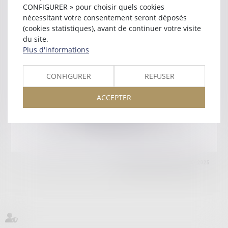
06016 NICE CEDEX 1
CONFIGURER » pour choisir quels cookies
Tél :
04 93 85 50 18
nécessitant votre consentement seront déposés
(cookies statistiques), avant de continuer votre visite
Retour
du site.
Plus d'informations
Honoraires
Mentions légales
Plan du site
CONFIGURER
REFUSER
ACCEPTER
amicale AA -COvea
11 Place des Cinq Martyrs du Lycée Buffon, 75014 PARIS
Tél :
SEPTEO DIGITAL & SERVICES © 2025